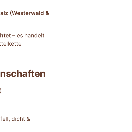
alz (Westerwald &
htet
– es handelt
telkette
enschaften
)
ll, dicht &