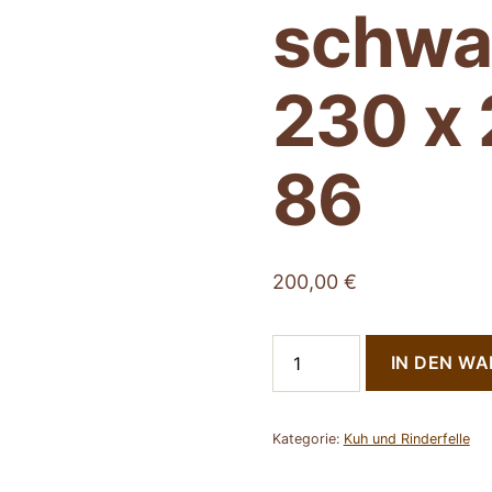
schwa
230 x 
86
200,00
€
Chromfrei
IN DEN W
gegerbtes
Rinderfell
–
schwarzweiß
Kategorie:
Kuh und Rinderfelle
–
230