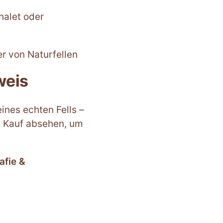
alet oder
r von Naturfellen
weis
nes echten Fells –
m Kauf absehen, um
afie &