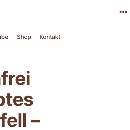
Menü
abe
Shop
Kontakt
frei
btes
ell –