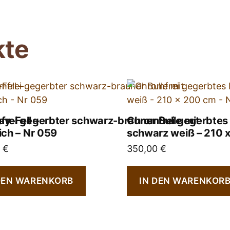
kte
y-Fell –
frei gegerbter schwarz-brauner Bulle mit
Chromfrei gegerbtes 
ich – Nr 059
schwarz weiß – 210 
0
€
350,00
€
DEN WARENKORB
IN DEN WARENKOR