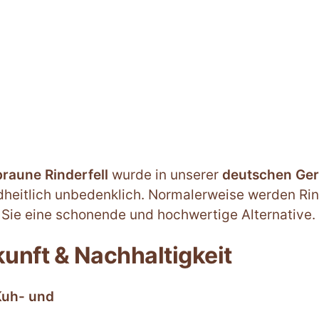
x
220
cm
-
Nr
86
Menge
raune Rinderfell
wurde in unserer
deutschen Ger
heitlich unbedenklich. Normalerweise werden Rind
Sie eine schonende und hochwertige Alternative.
unft & Nachhaltigkeit
Kuh- und