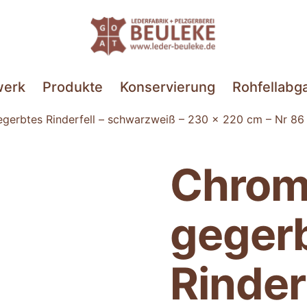
Leder-
Beuleke.de
werk
Produkte
Konservierung
Rohfellabg
egerbtes Rinderfell – schwarzweiß – 230 x 220 cm – Nr 86
Chrom
geger
Rinderf